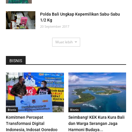
Polda Bali Ungkap Kepemilikan Sabu-Sabu
1/2 Kg
20 September 2017
Muat lebih
BISNIS
Bisnis
Bisnis
Komitmen Percepat
Seimbang! KEK Kura Kura Bali
Transformasi Digital
dan Warga Serangan Jaga
Indonesia, Indosat Ooredoo
Harmoni Budaya...