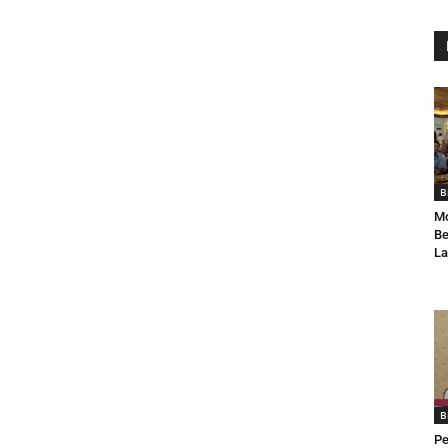
B
Mo
Be
La
B
Pe