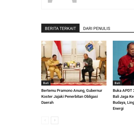
BERITA TERKAIT
DARI PENULIS
Bali
Bali
Bertemu Pramono Anung, Gubernur
Buka APDT 2
Koster Jajaki Penerbitan Obligasi
Bali Jaga K
Daerah
Budaya, Lin
Energi