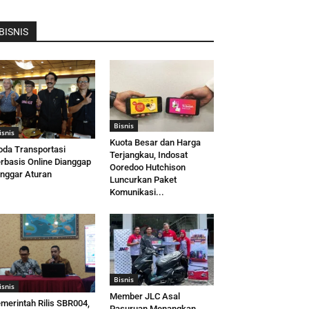
BISNIS
Bisnis
isnis
Kuota Besar dan Harga
da Transportasi
Terjangkau, Indosat
rbasis Online Dianggap
Ooredoo Hutchison
nggar Aturan
Luncurkan Paket
Komunikasi...
Bisnis
isnis
Member JLC Asal
merintah Rilis SBR004,
Pasuruan Menangkan