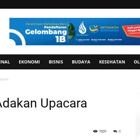
INAL
EKONOMI
BISNIS
BUDAYA
KESEHATAN
OL
gajum
Adakan Upacara
1531
0