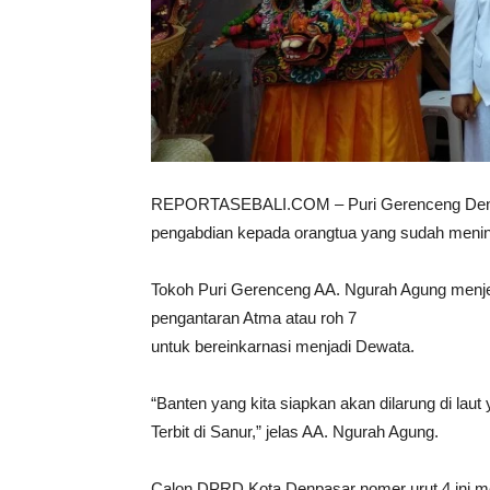
REPORTASEBALI.COM – Puri Gerenceng Denpa
pengabdian kepada orangtua yang sudah mening
Tokoh Puri Gerenceng AA. Ngurah Agung menjel
pengantaran Atma atau roh 7
untuk bereinkarnasi menjadi Dewata.
“Banten yang kita siapkan akan dilarung di laut
Terbit di Sanur,” jelas AA. Ngurah Agung.
Calon DPRD Kota Denpasar nomer urut 4 ini 