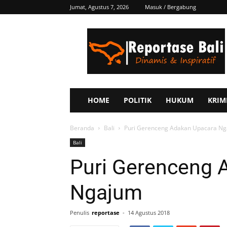
Jumat, Agustus 7, 2026
Masuk / Bergabung
Reportase
Bali
HOME
POLITIK
HUKUM
KRIM
Beranda
Bali
Puri Gerenceng Adakan Upacara N
Bali
Puri Gerenceng 
Ngajum
Penulis
reportase
-
14 Agustus 2018