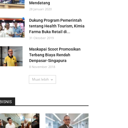
Mendatang
28 Januari 2020
Dukung Program Pemerintah
tentang Health Tourism, Kimia
Farma Buka Retail di...
31 Oktober 2019
Maskapai Scoot Promosikan
Terbang Biaya Rendah
Denpasar-Singapura
8 November 2018
Muat lebih
BISNIS