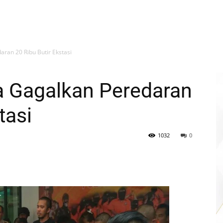
aran 20 Ribu Butir Ekstasi
a Gagalkan Peredaran
tasi
1032
0