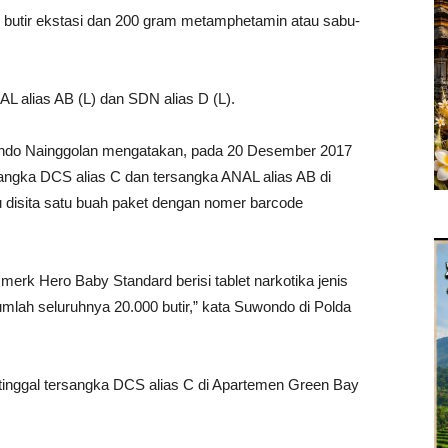
 butir ekstasi dan 200 gram metamphetamin atau sabu-
L alias AB (L) dan SDN alias D (L).
ndo Nainggolan mengatakan, pada 20 Desember 2017
rsangka DCS alias C dan tersangka ANAL alias AB di
u disita satu buah paket dengan nomer barcode
merk Hero Baby Standard berisi tablet narkotika jenis
ah seluruhnya 20.000 butir,” kata Suwondo di Polda
 tinggal tersangka DCS alias C di Apartemen Green Bay