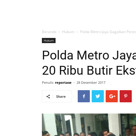
Beranda
Hukum
Polda Metro Jaya Gagalkan Pered
Hukum
Polda Metro Jay
20 Ribu Butir Eks
Penulis
reportase
-
28 Desember 2017
Share