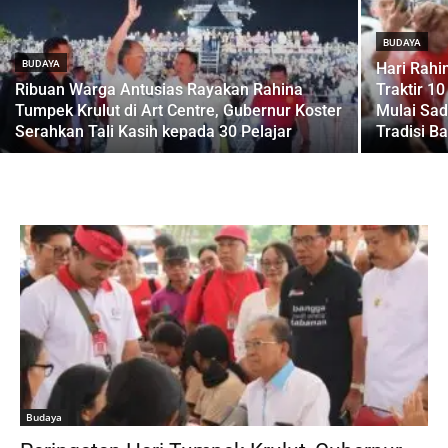
BUDAYA
BUDAYA
Hari Rahi
Ribuan Warga Antusias Rayakan Rahina
Traktir 1
Tumpek Krulut di Art Centre, Gubernur Koster
Mulai Sad
Serahkan Tali Kasih kepada 30 Pelajar
Tradisi Ba
Budaya