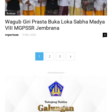
Budaya
Wagub Giri Prasta Buka Loka Sabha Madya
VIII MGPSSR Jembrana
reportase
-
9 Mei 2026
0
1
2
3
- Advertisement -