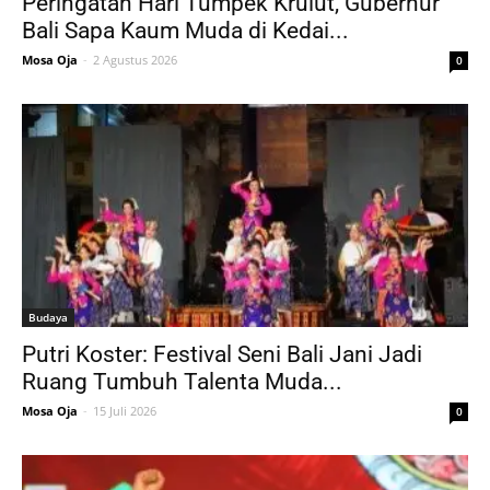
Peringatan Hari Tumpek Krulut, Gubernur
Bali Sapa Kaum Muda di Kedai...
Mosa Oja
-
2 Agustus 2026
0
Budaya
Putri Koster: Festival Seni Bali Jani Jadi
Ruang Tumbuh Talenta Muda...
Mosa Oja
-
15 Juli 2026
0