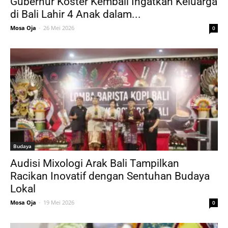
Gubernur Koster Kembali Ingatkan Keluarga
di Bali Lahir 4 Anak dalam...
Mosa Oja
-
26 Mei 2026
0
Budaya
Audisi Mixologi Arak Bali Tampilkan
Racikan Inovatif dengan Sentuhan Budaya
Lokal
Mosa Oja
-
19 Mei 2026
0