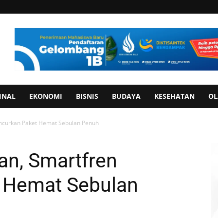
INAL
EKONOMI
BISNIS
BUDAYA
KESEHATAN
OL
ncurkan Paket Hemat Sebulan Penuh
an, Smartfren
 Hemat Sebulan