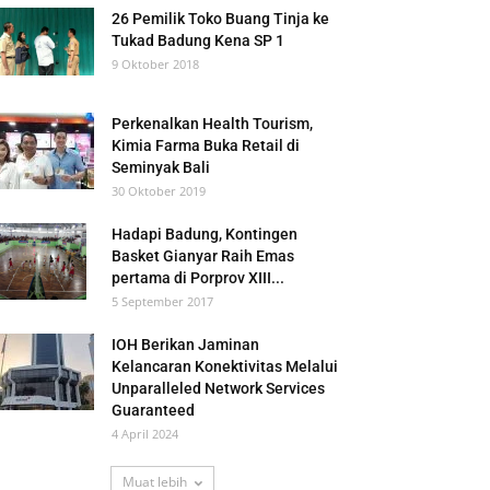
26 Pemilik Toko Buang Tinja ke
Tukad Badung Kena SP 1
9 Oktober 2018
Perkenalkan Health Tourism,
Kimia Farma Buka Retail di
Seminyak Bali
30 Oktober 2019
Hadapi Badung, Kontingen
Basket Gianyar Raih Emas
pertama di Porprov XIII...
5 September 2017
IOH Berikan Jaminan
Kelancaran Konektivitas Melalui
Unparalleled Network Services
Guaranteed
4 April 2024
Muat lebih