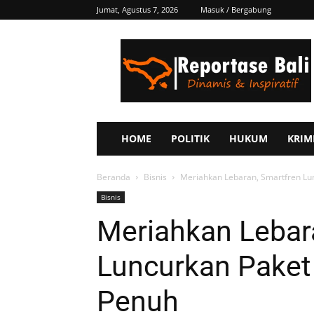
Jumat, Agustus 7, 2026
Masuk / Bergabung
Reportase
Bali
HOME
POLITIK
HUKUM
KRIM
Beranda
Bisnis
Meriahkan Lebaran, Smartfren Lu
Bisnis
Meriahkan Lebar
Luncurkan Paket
Penuh