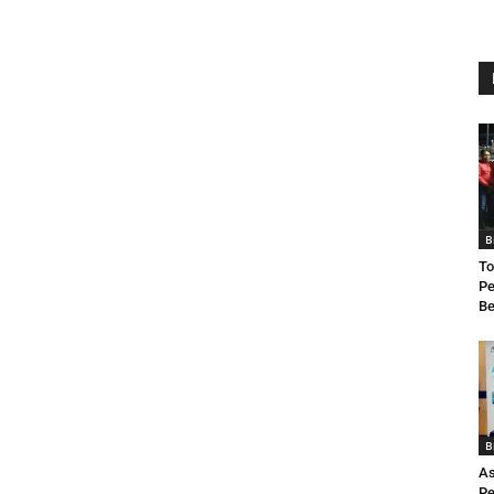
B
To
Pe
B
B
As
Pe