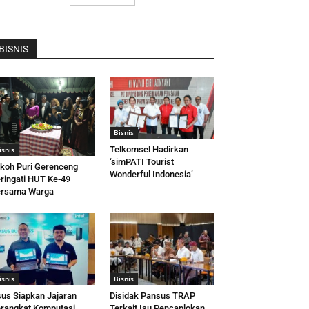
BISNIS
Bisnis
Telkomsel Hadirkan
isnis
‘simPATI Tourist
koh Puri Gerenceng
Wonderful Indonesia’
ringati HUT Ke-49
ersama Warga
isnis
Bisnis
us Siapkan Jajaran
Disidak Pansus TRAP
rangkat Komputasi
Terkait Isu Pencaplokan