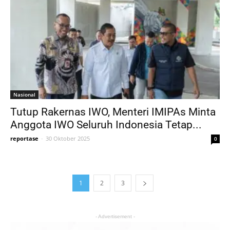
Nasional
Tutup Rakernas IWO, Menteri IMIPAs Minta
Anggota IWO Seluruh Indonesia Tetap...
reportase
-
30 Oktober 2025
0
1
2
3
- Advertisement -