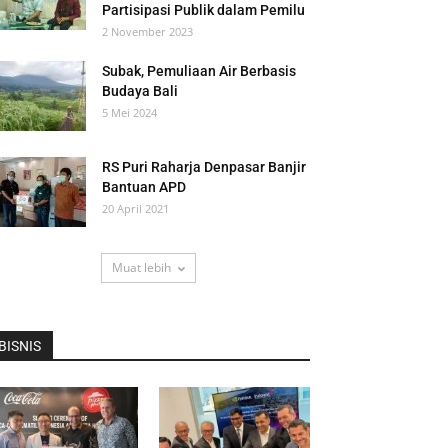
Partisipasi Publik dalam Pemilu
2 November 2023
Subak, Pemuliaan Air Berbasis
Budaya Bali
5 Mei 2024
RS Puri Raharja Denpasar Banjir
Bantuan APD
20 April 2021
Muat lebih
BISNIS