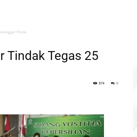
Pelanggar Perda
 Tindak Tegas 25
874
0