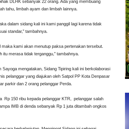
 pihak DLHK sebanyak 22 orang. Ada yang membuang
h tahu, limbah ayam dan limbah lainnya.
 dalam sidang kali ini kami panggil lagi karena tidak
uai standar,” tambahnya.
el maka kami akan menutup paksa pertenakan tersebut.
 itu merasa tidak terganggu,” tambahnya.
ayoga mengatakan, Sidang Tipiring kali ini berkolaborasi
is pelanggar yang diajukan oleh Satpol PP Kota Denpasar
ar parkir dan 2 orang pelanggar Perda.
nda Rp 150 ribu kepada pelanggar KTR, pelanggar salah
 tampa IMB di denda sebanyak Rp 1 juta ditambah ongkos
 secara berkelanjutan. Mengingat Sidang ini sebagai