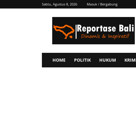
Sabtu, Agustus 8, 2026
Masuk / Bergabung
Reportase
Bali
HOME
POLITIK
HUKUM
KRIM