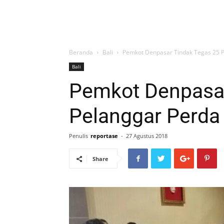
Beranda
Bali
Pemkot Denpasar Tindak Tegas 25 
Bali
Pemkot Denpasar
Pelanggar Perda
Penulis
reportase
-
27 Agustus 2018
Share