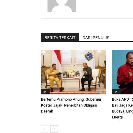
BERITA TERKAIT
DARI PENULIS
Bali
Bali
Bertemu Pramono Anung, Gubernur
Buka APDT 2
Koster Jajaki Penerbitan Obligasi
Bali Jaga K
Daerah
Budaya, Lin
Energi