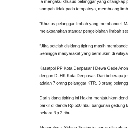
Ia mengaku khusus pelanggar yang ditangkap
sampah tidak pada tempatnya, membuang limba
“Khusus pelanggar limbah yang membandel. Maka
melaksanakan standar pengelolahan limbah ses
“Jika setelah disidang tipiring masih memband
Sehingga masyarakat yang bermukim di wilayah
Kasatpol PP Kota Denpasar I Dewa Gede Anom S
dengan DLHK Kota Denpasar. Dari beberapa jen
adalah 7 orang pelanggar KTR, 3 orang pelangg
Dari sidang tipiring ini Hakim menjatuhkan de
parkir di denda Rp 500 ribu, bangunan gedung
pekara Rp 2 ribu.
Menurutnya, Sidang Tipiring ini harus dilakukan