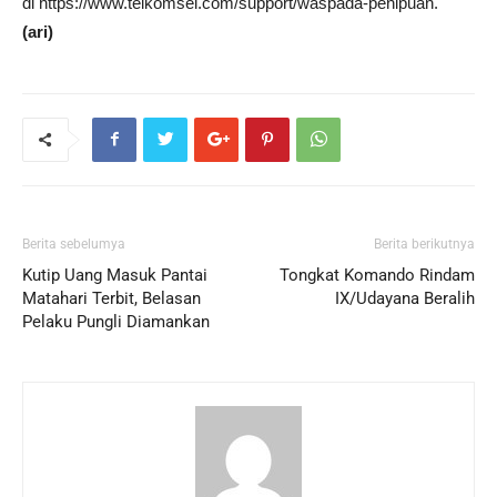
di https://www.telkomsel.com/support/waspada-penipuan.
(ari)
Berita sebelumya
Berita berikutnya
Kutip Uang Masuk Pantai
Tongkat Komando Rindam
Matahari Terbit, Belasan
IX/Udayana Beralih
Pelaku Pungli Diamankan