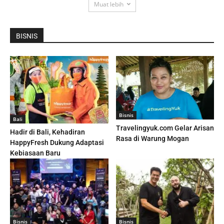
Muat lebih
BISNIS
Bisnis
Bali
Travelingyuk.com Gelar Arisan
Hadir di Bali, Kehadiran
Rasa di Warung Mogan
HappyFresh Dukung Adaptasi
Kebiasaan Baru
Bisnis
Bisnis