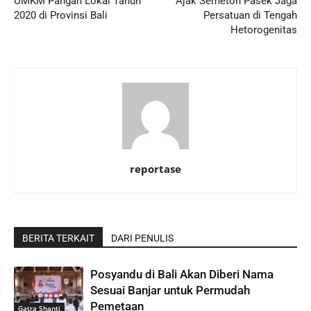
UMKM Pangan Lokal Tahun
Ajak Semeton Pasek Jaga
2020 di Provinsi Bali
Persatuan di Tengah
Hetorogenitas
reportase
BERITA TERKAIT
DARI PENULIS
Posyandu di Bali Akan Diberi Nama
Sesuai Banjar untuk Permudah
Pemetaan
Gatra Shanti