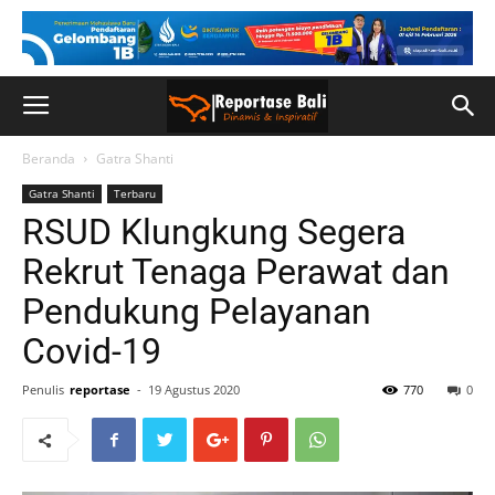
Beranda
Gatra Shanti
Gatra Shanti
Terbaru
RSUD Klungkung Segera
Rekrut Tenaga Perawat dan
Pendukung Pelayanan
Covid-19
Penulis
reportase
-
19 Agustus 2020
770
0