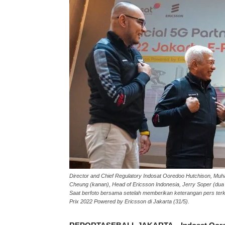
Director and Chief Regulatory Indosat Ooredoo Hutchison, Muh
Cheung (kanan), Head of Ericsson Indonesia, Jerry Soper (dua
Saat berfoto bersama setelah memberikan keterangan pers terka
Prix 2022 Powered by Ericsson di Jakarta (31/5).