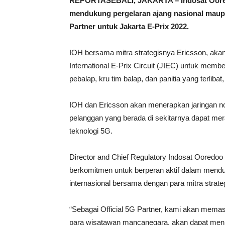
REPORTASEBALI, JAKARTA – Indosat Oored
mendukung pergelaran ajang nasional maupun 
Partner untuk Jakarta E-Prix 2022.
IOH bersama mitra strategisnya Ericsson, akan
International E-Prix Circuit (JIEC) untuk membe
pebalap, kru tim balap, dan panitia yang terlib
IOH dan Ericsson akan menerapkan jaringan 
pelanggan yang berada di sekitarnya dapat mer
teknologi 5G.
Director and Chief Regulatory Indosat Oore
berkomitmen untuk berperan aktif dalam mend
internasional bersama dengan para mitra strate
“Sebagai Official 5G Partner, kami akan memas
para wisatawan mancanegara, akan dapat men