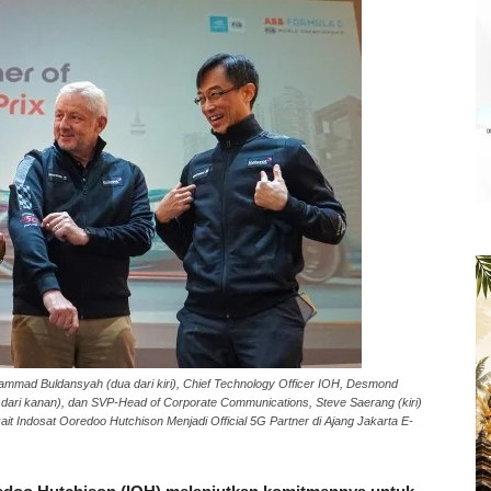
ammad Buldansyah (dua dari kiri), Chief Technology Officer IOH, Desmond
 dari kanan), dan SVP-Head of Corporate Communications, Steve Saerang (kiri)
it Indosat Ooredoo Hutchison Menjadi Official 5G Partner di Ajang Jakarta E-