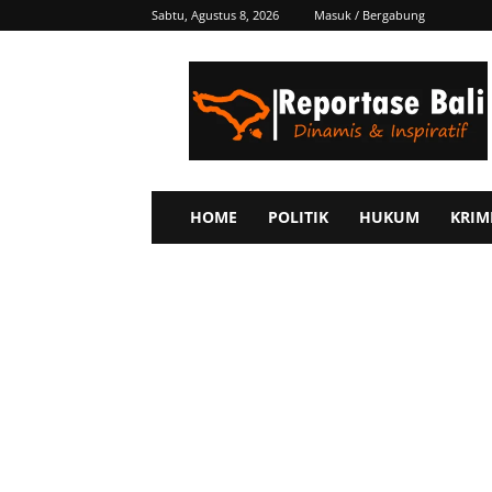
Sabtu, Agustus 8, 2026
Masuk / Bergabung
Reportase
Bali
HOME
POLITIK
HUKUM
KRIM