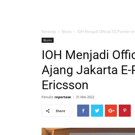
Beranda
Bisnis
IOH Menjadi Official 5G Partner di
Bisnis
IOH Menjadi Offic
Ajang Jakarta E-
Ericsson
Penulis
reportase
-
31 Mei 2022
Share