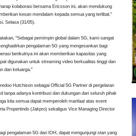
harap kolaborasi bersama Ericsson ini, akan mendukung
mberikan kesan mendalam kepada semua yang terlibat.”
i, Selasa (31/05).
gatakan, “Sebagai pemimpin global dalam 5G, kami sangat
menghadirkan pengalaman 5G yang mengesankan bagi
nerasi berikutnya ini akan memberikan kapasitas yang
apat digunakan untuk streaming video berkualitas tinggi dan
 dan keluarga.”
edoo Hutchison sebagai Official 5G Partner di pergelaran
sil tanpa adanya kontribusi dan dukungan dari seluruh pihak
oga kita semua dapat memperoleh manfaat atas event
akarta Propertindo (Jakpro) sekaligus Vice Managing Director
lagi pengalaman 5G dari IOH, dapat mengunjungi stan yang