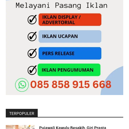
TERPOPULER
Pujawali Kawulu Besakih, Giri Prasta