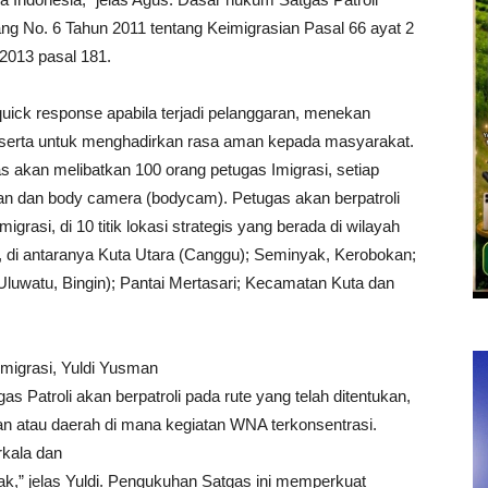
ng No. 6 Tahun 2011 tentang Keimigrasian Pasal 66 ayat 2
 2013 pasal 181.
quick response apabila terjadi pelanggaran, menekan
i, serta untuk menghadirkan rasa aman kepada masyarakat.
as akan melibatkan 100 orang petugas Imigrasi, setiap
an dan body camera (bodycam). Petugas akan berpatroli
rasi, di 10 titik lokasi strategis yang berada di wilayah
, di antaranya Kuta Utara (Canggu); Seminyak, Kerobokan;
Uluwatu, Bingin); Pantai Mertasari; Kecamatan Kuta dan
 Imigrasi, Yuldi Yusman
 Patroli akan berpatroli pada rute yang telah ditentukan,
an atau daerah di mana kegiatan WNA terkonsentrasi.
rkala dan
k,” jelas Yuldi. Pengukuhan Satgas ini memperkuat