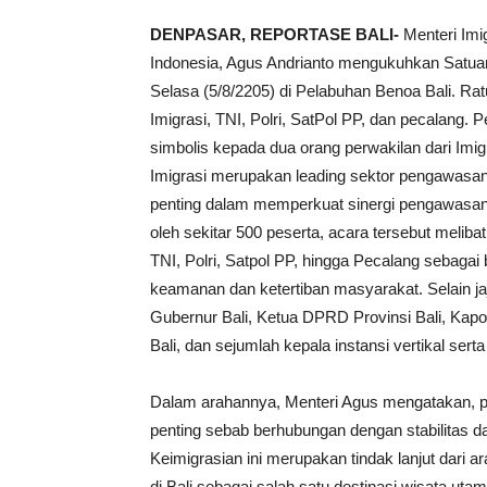
DENPASAR, REPORTASE BALI-
Menteri Imi
Indonesia, Agus Andrianto mengukuhkan Satuan T
Selasa (5/8/2205) di Pelabuhan Benoa Bali. Rat
Imigrasi, TNI, Polri, SatPol PP, dan pecalang.
simbolis kepada dua orang perwakilan dari Imi
Imigrasi merupakan leading sektor pengawasan 
penting dalam memperkuat sinergi pengawasan ter
oleh sekitar 500 peserta, acara tersebut melib
TNI, Polri, Satpol PP, hingga Pecalang sebagai
keamanan dan ketertiban masyarakat. Selain ja
Gubernur Bali, Ketua DPRD Provinsi Bali, Kap
Bali, dan sejumlah kepala instansi vertikal serta 
Dalam arahannya, Menteri Agus mengatakan, pe
penting sebab berhubungan dengan stabilitas 
Keimigrasian ini merupakan tindak lanjut dari
di Bali sebagai salah satu destinasi wisata uta