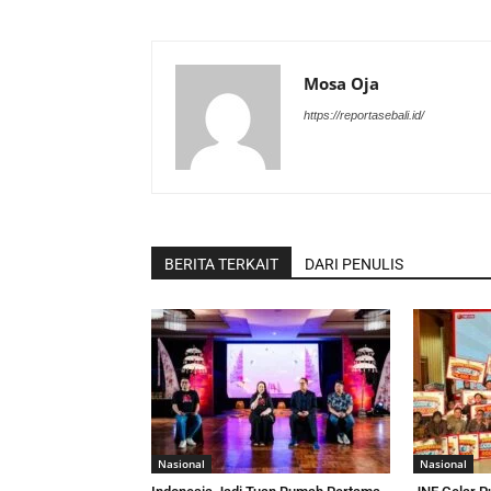
Mosa Oja
https://reportasebali.id/
BERITA TERKAIT
DARI PENULIS
Nasional
Nasional