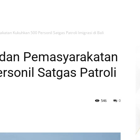
katan Kukuhkan 500 Personil Satgas Patroli Imigrasi di Bali
i dan Pemasyarakatan
sonil Satgas Patroli
546
0