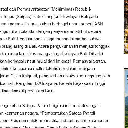
grasi dan Pemasyarakatan (MenImipas) Republik
ugas (Satgas) Patroli Imigrasi di wilayah Bali pada
usan personil ini melibatkan berbagai unsur seperti ASN
 Pengukuhan ditandai dengan penyematan atribut secara
grasi Bali. Pengukuhan ini juga menandai simbol bahwa
orang asing di Bali. Acara pengukuhan ini menjadi tonggak
hadap lalu lintas orang asing di wilayah Bali. Dihadiri
atkan berbagai unsur mulai dari Imigrasi, Pemasyarakatan,
 bentuk kolaborasi multi-stakeholder dalam menjaga
jaran Ditjen Imigrasi, pengukuhan disaksikan langsung oleh
olda Bali, Pangdam IX/Udayana, Kepala Kejaksaan Tinggi
dinas tingkat provinsi di Bali.
ngukuhan Satgas Patroli Imigrasi ini menjadi sangat
dan keamanan negara. “Pembentukan Satgas Patroli
 arahan Presiden untuk memastikan stabilitas dan keamanan
ma Indonesia,” jelas Agus. Dasar hukum Satgas Patroli