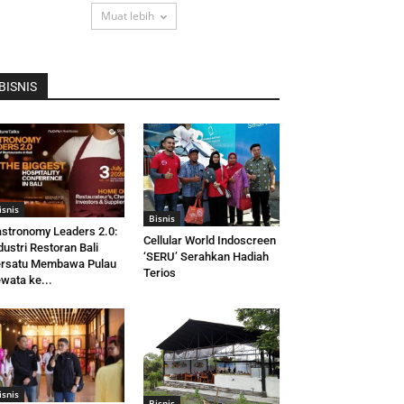
Muat lebih
BISNIS
isnis
Bisnis
stronomy Leaders 2.0:
Cellular World Indoscreen
dustri Restoran Bali
‘SERU’ Serahkan Hadiah
rsatu Membawa Pulau
Terios
wata ke...
isnis
Bisnis