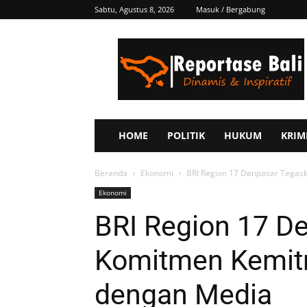
Sabtu, Agustus 8, 2026
Masuk / Bergabung
Reportase
Bali
HOME
POLITIK
HUKUM
KRIM
Beranda
Ekonomi
BRI Region 17 Denpasar Tegas
Ekonomi
BRI Region 17 D
Komitmen Kemitr
dengan Media