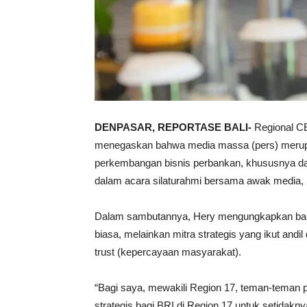
DENPASAR, REPORTASE BALI-
Regional C
menegaskan bahwa media massa (pers) merupak
perkembangan bisnis perbankan, khususnya da
dalam acara silaturahmi bersama awak media, ba
Dalam sambutannya, Hery mengungkapkan bahw
biasa, melainkan mitra strategis yang ikut andi
trust (kepercayaan masyarakat).
“Bagi saya, mewakili Region 17, teman-teman pe
strategis bagi BRI di Region 17 untuk setidak