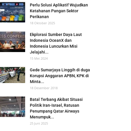
Perlu Solusi Aplikatif Wujudkan
Ketahanan Pangan Sektor
Perikanan
18 Oktober 2025
Ekplorasi Sumber Daya Laut
Indonesia OceanX dan
Indonesia Luncurkan Misi
Jelajahi...
15 Mei 2024
Gede Sumarjaya Linggih di duga
Korupsi Anggaran APBN, KPK di
Minta...
18 Desember 2018
Batal Terbang Akibat Situasi
Politik Iran-Israel, Ratusan
Penumpang Qatar Airways
Menumpuk...
25 Juni 2025