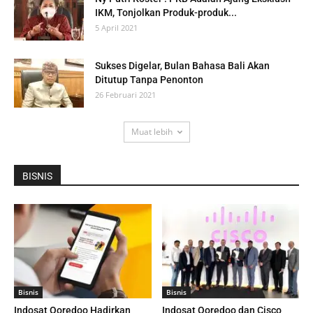
IKM, Tonjolkan Produk-produk...
5 April 2021
Sukses Digelar, Bulan Bahasa Bali Akan
Ditutup Tanpa Penonton
26 Februari 2021
Muat lebih
BISNIS
Bisnis
Bisnis
Indosat Ooredoo Hadirkan
Indosat Ooredoo dan Cisco