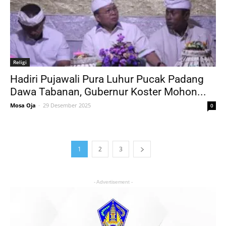
Religi
Hadiri Pujawali Pura Luhur Pucak Padang
Dawa Tabanan, Gubernur Koster Mohon...
Mosa Oja
-
29 Desember 2025
0
1
2
3
- Advertisement -