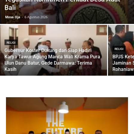
Bali
Mosa Oja
-
6 Agustus 2026
RELIGI
RELIGI
Gubernur Koster Dukung dan Siap Hadiri
Karya Tawur Agung Manca Wali Krama Pura
BPJS Ket
Ulun Danu Batur, Gede Darmawa: Terima
Jaminan S
Kasih
Rohaniaw