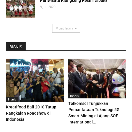
Pariwisata Klungkung Resmi Dibuka
9 Juli 2020
Muat lebih
BISNIS
Bisnis
Bisnis
Telkomsel Tunjukkan
Kreatifood Bali 2018 Tutup
Pemanfataan Teknologi 5G
Rangkaian Roadshow di
Smart Mining di Ajang SOE
Indonesia
International...