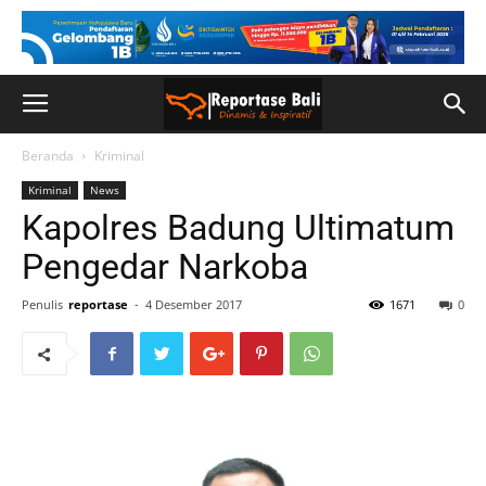
Beranda
Kriminal
Kriminal
News
Kapolres Badung Ultimatum
Pengedar Narkoba
Penulis
reportase
-
4 Desember 2017
1671
0