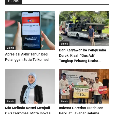
BISNIS
Bisnis
Bisnis
Dari Karyawan ke Pengusaha
Apresiasi Akhir Tahun bagi
Derek: Kisah “Gus Adi”
Pelanggan Setia Telkomsel
Tangkap Peluang Usaha...
Bisnis
Bisnis
Mia Melinda Resmi Menjadi
Indosat Ooredoo Hutchison
CEO Telkomsel Mitra Inovasi
Perkuat Layanan selama