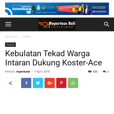
Beranda
Politik
Politik
Kebulatan Tekad Warga
Intaran Dukung Koster-Ace
Penulis
reportase
-
7 April 2018
920
0