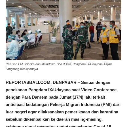
Ratusan PM Srilanka dan Maladewa Tiba di Bali, Pangdam IX/Udayana Tinjau
Langsung Kesiapannya
REPORTASBALI.COM, DENPASAR – Sesuai dengan
penekanan Pangdam IX/Udayana saat Video Conference
dengan Para Danrem pada Jumat (17/4) lalu terkait
antisipasi kedatangan Pekerja Migran Indonesia (PMI) dari
luar negeri agar dilaksanakan pemeriksaan dan karantina
sebelum dikembalikan ke daerah masing-masing,
sehingga dapat memutus rantai penyebaran Covid-19.