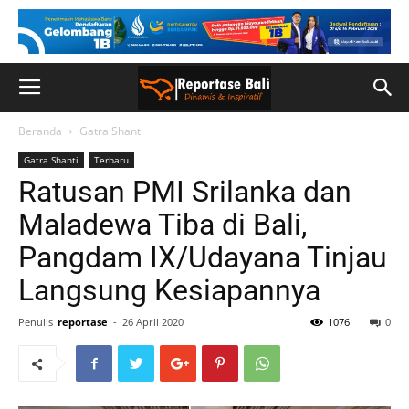
Beranda
Gatra Shanti
Gatra Shanti
Terbaru
Ratusan PMI Srilanka dan
Maladewa Tiba di Bali,
Pangdam IX/Udayana Tinjau
Langsung Kesiapannya
Penulis
reportase
-
26 April 2020
1076
0