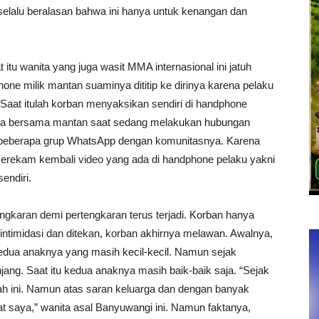
elalu beralasan bahwa ini hanya untuk kenangan dan
 itu wanita yang juga wasit MMA internasional ini jatuh
phone milik mantan suaminya dititip ke dirinya karena pelaku
Saat itulah korban menyaksikan sendiri di handphone
rinya bersama mantan saat sedang melakukan hubungan
ke beberapa grup WhatsApp dengan komunitasnya. Karena
f merekam kembali video yang ada di handphone pelaku yakni
endiri.
tengkaran demi pertengkaran terus terjadi. Korban hanya
intimidasi dan ditekan, korban akhirnya melawan. Awalnya,
edua anaknya yang masih kecil-kecil. Namun sejak
jang. Saat itu kedua anaknya masih baik-baik saja. “Sejak
ah ini. Namun atas saran keluarga dan dengan banyak
t saya,” wanita asal Banyuwangi ini. Namun faktanya,