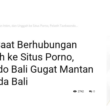
 Intim, dan Unggah ke Situs Porno, Pelatih Taekwondo...
Saat Berhubungan
h ke Situs Porno,
do Bali Gugat Mantan
a Bali
2742
0