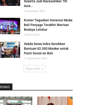
Suwirta Jadi Narasumber 7th
Asia...
2 Desember 2022
Koster Tegaskan Generasi Muda
Bali Penjaga Terakhir Warisan
Budaya Leluhur
2 Maret 2025
Sekda Dewa Indra Serahkan
Bantuan 82.000 Masker untuk
Panti Sosial se-Bali
11 September 2020
Muat lebih
BISNIS