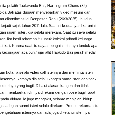
ita pelatih Taekwondo Bali, Harningrum Chens (35)
Polda Bali atas dugaan menyebarkan video mesum dan
t dikonfirmasi di Denpasar, Rabu (26/3/2025), ibu dua
erjadi sejak tahun 2011 lalu. Saat ini keduanya dikaruniai
n suami isteri, dia selalu merekam. Saat itu saya selalu
n jika hasil rekaman itu untuk koleksi pribadi keluarga.
kali. Karena saat itu saya sebagai istri, saya tunduk apa
 kecurigaan apa pun,” ujar atlit Hapkido Bali peraih medali
ar kota, ia selalu video call isterinya dan meminta isteri
alasannya, katanya dia selalu kangen sama isteri dan tidak
 isterinya yang bugil. Dibalut alasan kangen dan tidak
ja dan membiarkan dirinya direkam dengan pose bugil. Saat
kepada dirinya. Ia juga mengaku, selama menjalani hidup
i adegan suami isteri selalu direkam. Proses rekaman itu
ngetahuan isterinya dan ada juga diketahui isterinya.