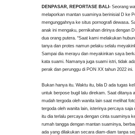
DENPASAR, REPORTASE BALI-
Seorang wan
melaporkan mantan suaminya berinisial D ke 
mengunggahnya ke situs pornografi dewasa. Saa
anak ini mengaku, pernikahan dirinya dengan D t
dua orang putera. “Saat kami melakukan hubunga
tanya dan protes namun pelaku selalu meyakinka
Sampai dia merayu dan meyakinkan saya berkali-
kata suami. Namanya juga suami istri, tidak ada
perak dan perunggu di PON XX tahun 2022 ini.
Bukan hanya itu. Waktu itu, bila D ada tugas kelu
untuk berpose bugil lalu direkam. Saat ditanya 
mudah tergoda oleh wanita lain saat melihat foto
tergoda oleh wanita lain, isterinya percaya sa
itu dia terlalu percaya dengan cinta suaminya 
rumah tangga dengan mantan suaminya, berbaga
ada yang dilakukan secara diam-diam tanpa sepe