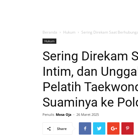
Beranda
Hukum
Sering Direkam Saat Berhubungan
Hukum
Sering Direkam 
Intim, dan Ungga
Pelatih Taekwon
Suaminya ke Pold
Penulis
Mosa Oja
-
26 Maret 2025
Share