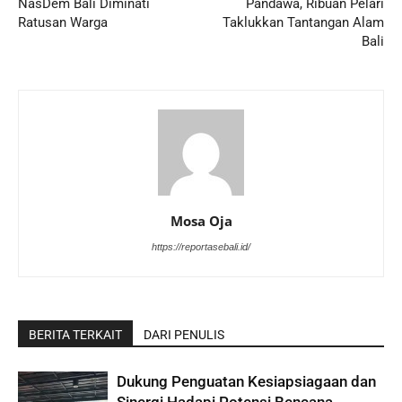
NasDem Bali Diminati
Pandawa, Ribuan Pelari
Ratusan Warga
Taklukkan Tantangan Alam
Bali
Mosa Oja
https://reportasebali.id/
BERITA TERKAIT
DARI PENULIS
Dukung Penguatan Kesiapsiagaan dan
Sinergi Hadapi Potensi Bencana,