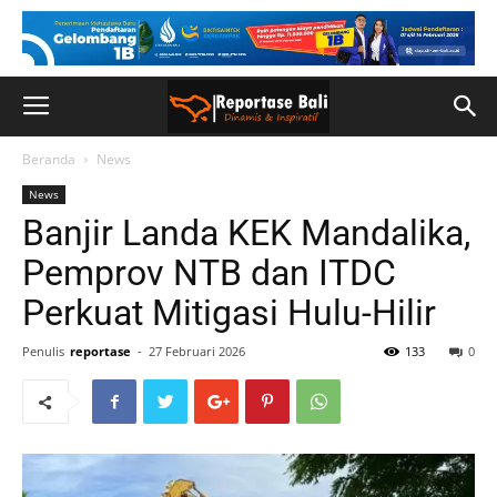
Beranda
News
News
Banjir Landa KEK Mandalika,
Pemprov NTB dan ITDC
Perkuat Mitigasi Hulu-Hilir
Penulis
reportase
-
27 Februari 2026
133
0