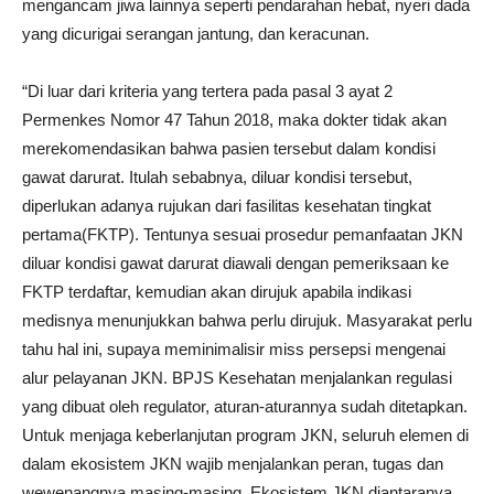
mengancam jiwa lainnya seperti pendarahan hebat, nyeri dada
yang dicurigai serangan jantung, dan keracunan.
“Di luar dari kriteria yang tertera pada pasal 3 ayat 2
Permenkes Nomor 47 Tahun 2018, maka dokter tidak akan
merekomendasikan bahwa pasien tersebut dalam kondisi
gawat darurat. Itulah sebabnya, diluar kondisi tersebut,
diperlukan adanya rujukan dari fasilitas kesehatan tingkat
pertama(FKTP). Tentunya sesuai prosedur pemanfaatan JKN
diluar kondisi gawat darurat diawali dengan pemeriksaan ke
FKTP terdaftar, kemudian akan dirujuk apabila indikasi
medisnya menunjukkan bahwa perlu dirujuk. Masyarakat perlu
tahu hal ini, supaya meminimalisir miss persepsi mengenai
alur pelayanan JKN. BPJS Kesehatan menjalankan regulasi
yang dibuat oleh regulator, aturan-aturannya sudah ditetapkan.
Untuk menjaga keberlanjutan program JKN, seluruh elemen di
dalam ekosistem JKN wajib menjalankan peran, tugas dan
wewenangnya masing-masing. Ekosistem JKN diantaranya