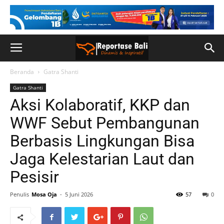
Beranda
Gatra Shanti
Gatra Shanti
Aksi Kolaboratif, KKP dan
WWF Sebut Pembangunan
Berbasis Lingkungan Bisa
Jaga Kelestarian Laut dan
Pesisir
Penulis
Mosa Oja
-
5 Juni 2026
57
0