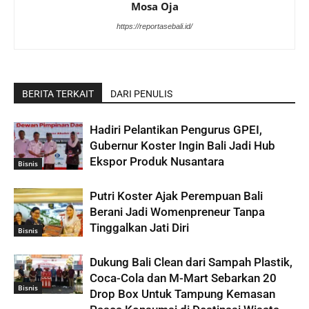
Mosa Oja
https://reportasebali.id/
BERITA TERKAIT
DARI PENULIS
Hadiri Pelantikan Pengurus GPEI,
Gubernur Koster Ingin Bali Jadi Hub
Ekspor Produk Nusantara
Bisnis
Putri Koster Ajak Perempuan Bali
Berani Jadi Womenpreneur Tanpa
Tinggalkan Jati Diri
Bisnis
Dukung Bali Clean dari Sampah Plastik,
Coca-Cola dan M-Mart Sebarkan 20
Bisnis
Drop Box Untuk Tampung Kemasan