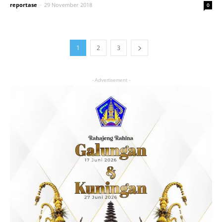
reportase
-
29 November 2018
0
1
2
3
- Advertisement -