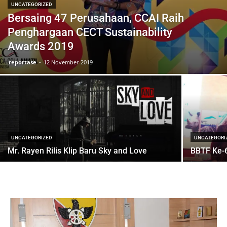
UNCATEGORIZED
Bersaing 47 Perusahaan, CCAI Raih
Penghargaan CECT Sustainability
Awards 2019
reportase
-
12 November 2019
UNCATEGORIZED
UNCATEGORI
Mr. Rayen Rilis Klip Baru Sky and Love
BBTF Ke-6