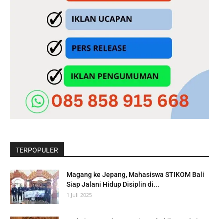
TERPOPULER
Magang ke Jepang, Mahasiswa STIKOM Bali
Siap Jalani Hidup Disiplin di...
1 Juli 2025