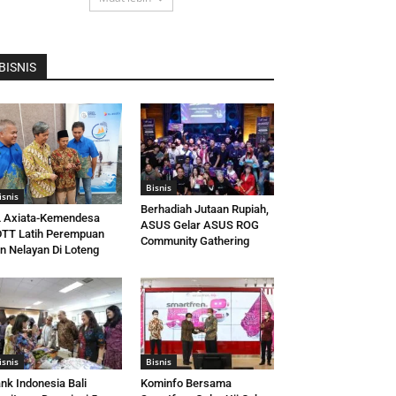
BISNIS
Bisnis
isnis
Berhadiah Jutaan Rupiah,
 Axiata-Kemendesa
ASUS Gelar ASUS ROG
TT Latih Perempuan
Community Gathering
n Nelayan Di Loteng
isnis
Bisnis
nk Indonesia Bali
Kominfo Bersama