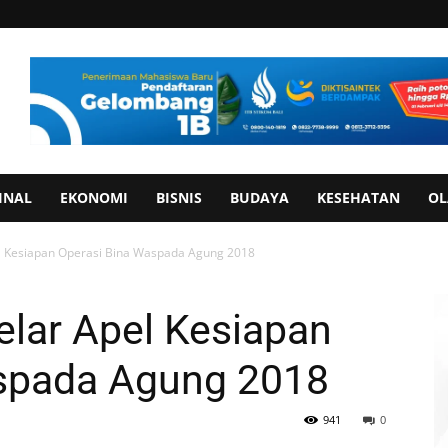
INAL
EKONOMI
BISNIS
BUDAYA
KESEHATAN
OL
l Kesiapan Operasi Bina Waspada Agung 2018
elar Apel Kesiapan
spada Agung 2018
941
0