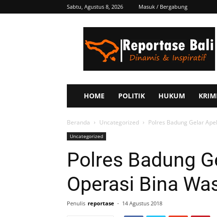
Sabtu, Agustus 8, 2026
Masuk / Bergabung
Reportase
Bali
HOME
POLITIK
HUKUM
KRIM
Beranda
Uncategorized
Polres Badung Gelar Ape
Uncategorized
Polres Badung G
Operasi Bina Wa
Penulis
reportase
-
14 Agustus 2018