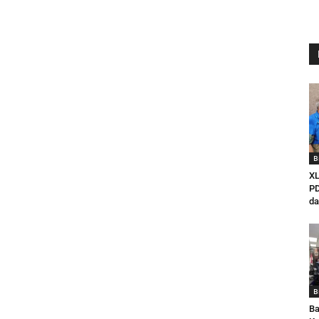
B
XL
PD
da
B
Ba