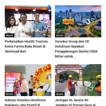
Bisnis
Bisnis
Perkenalkan Health Tourism,
Ooredoo Group dan CK
Kimia Farma Buka Retail di
Hutchison Sepakati
Seminyak Bali
Penggabungan Senilai US$6
Miliar untuk...
Bisnis
Bisnis
Indosat Ooredoo Hutchison
Jaringan XL Axiata 4G
Bukukan Laba Positif di
Jangkau 92 Persen Desa di