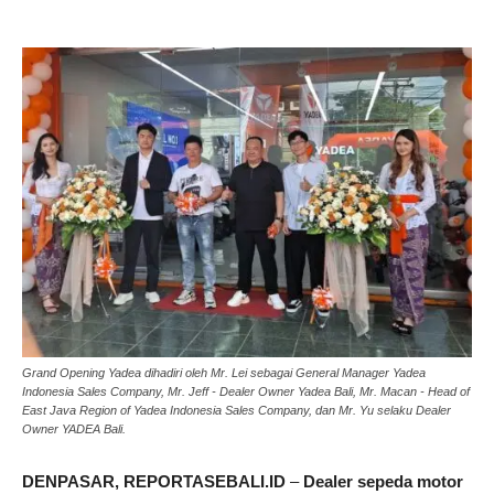
Grand Opening Yadea dihadiri oleh Mr. Lei sebagai General Manager Yadea
Indonesia Sales Company, Mr. Jeff - Dealer Owner Yadea Bali, Mr. Macan - Head of
East Java Region of Yadea Indonesia Sales Company, dan Mr. Yu selaku Dealer
Owner YADEA Bali.
DENPASAR, REPORTASEBALI.ID
–
Dealer sepeda motor