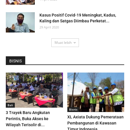
Kasus Positif Covid-19 Meningkat, Kadus,
Kaling dan Satgas Diimbau Perketat...
29 April 2020
Muat lebih
BISNIS
Bali
Bisnis
3 Trayek Baru Angkutan
XL Axiata Dukung Pemerataan
Perintis, Buka Akses ke
Pembangunan di Kawasan
Wilayah Terisolir di...
Timur Indonesia