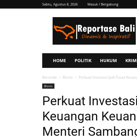
Sabtu, Agustus 8, 2026
Masuk / Bergabung
Reportase
Bali
HOME
POLITIK
HUKUM
KRIM
Beranda
Bisnis
Perkuat Investasi Jadi Pusat Keu
Bisnis
Perkuat Investas
Keuangan Keuan
Menteri Sambang