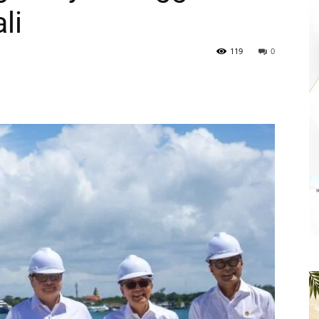
li
119
0