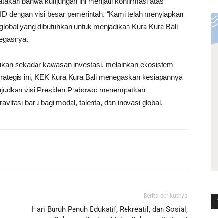
atakan bahwa kunjungan ini menjadi konfirmasi atas
ID dengan visi besar pemerintah. “Kami telah menyiapkan
n global yang dibutuhkan untuk menjadikan Kura Kura Bali
tegasnya.
kan sekadar kawasan investasi, melainkan ekosistem
strategis ini, KEK Kura Kura Bali menegaskan kesiapannya
wujudkan visi Presiden Prabowo: menempatkan
vitasi baru bagi modal, talenta, dan inovasi global.
Berita berikutnya
Hari Buruh Penuh Edukatif, Rekreatif, dan Sosial,