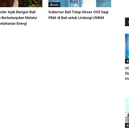
Bisnis
ster Ajak Bangun Bali
Gubernur Bali Tutup Akses OSS bagi
 Berkelanjutan Melalui
PMA di Bali untuk Lindungi UMKM
etahanan Energi
B
UC
Di
In
B