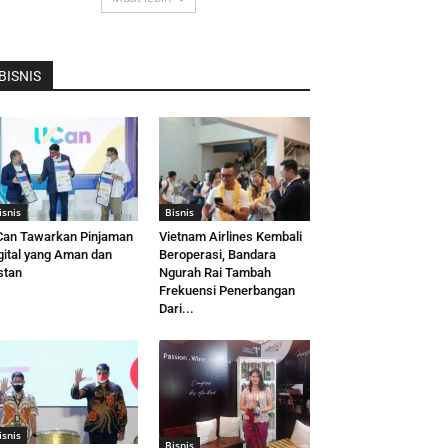
BISNIS
isnis
Bisnis
an Tawarkan Pinjaman
Vietnam Airlines Kembali
gital yang Aman dan
Beroperasi, Bandara
stan
Ngurah Rai Tambah
Frekuensi Penerbangan
Dari...
isnis
Bisnis