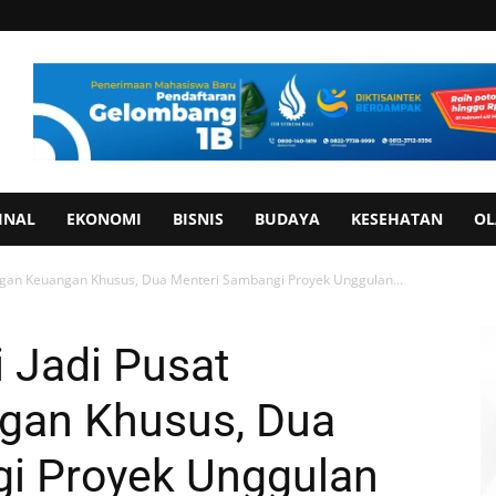
INAL
EKONOMI
BISNIS
BUDAYA
KESEHATAN
OL
angan Keuangan Khusus, Dua Menteri Sambangi Proyek Unggulan...
i Jadi Pusat
gan Khusus, Dua
i Proyek Unggulan