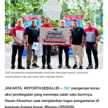
JNE memberikan pendampingan moral dan dukungan penuh, termasuk
menyerahkan satu unit motor baru kepada Hasan.
JAKARTA, REPORTASEBALI.ID –
JNE
mengecam keras
aksi pembegalan yang menimpa salah satu kurirnya,
Hasan Alnazhari
saat menjalankan tugas pengantaran di
kawasan
Astana Anyar
, Minggu (3/5/2026).