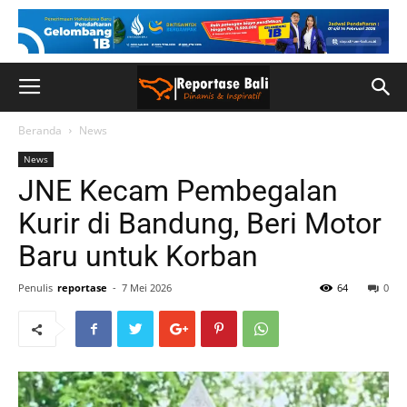
Beranda
News
News
JNE Kecam Pembegalan
Kurir di Bandung, Beri Motor
Baru untuk Korban
Penulis
reportase
-
7 Mei 2026
64
0