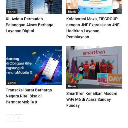
Bisnis
Bisnis
XL Axiata Permudah
Kolaborasi Moxa, FIFGROUP
Pelanggan Akses Berbagai
dengan JNE Express dan JNEI
Layanan Digital
Hadirkan Layanan
Pembiayaan...
Bisnis
Bisnis
Transaksi Surat Berharga
Smartfren Kenalkan Modem
Negara Ritel Bisa di
WiFi M6 di Acara Sunday
PermataMobile X
Funday