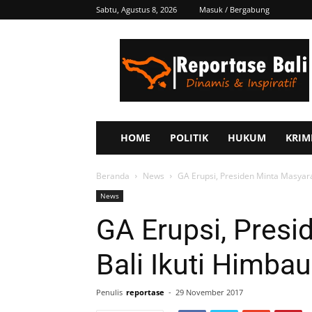
Sabtu, Agustus 8, 2026
Masuk / Bergabung
Reportase
Bali
HOME
POLITIK
HUKUM
KRIM
Beranda
News
GA Erupsi, Presiden Minta Masyar
News
GA Erupsi, Presi
Bali Ikuti Himba
Penulis
reportase
-
29 November 2017