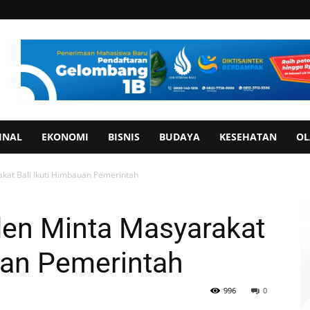
INAL
EKONOMI
BISNIS
BUDAYA
KESEHATAN
OL
akat Bali Ikuti Himbauan Pemerintah
den Minta Masyarakat
uan Pemerintah
996
0