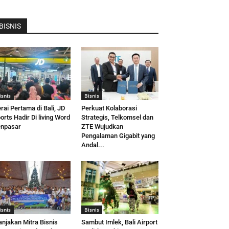
BISNIS
isnis
Bisnis
rai Pertama di Bali, JD
Perkuat Kolaborasi
orts Hadir Di living Word
Strategis, Telkomsel dan
npasar
ZTE Wujudkan
Pengalaman Gigabit yang
Andal...
isnis
Bisnis
njakan Mitra Bisnis
Sambut Imlek, Bali Airport