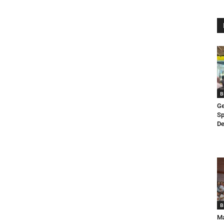
B
Ge
Sp
De
B
Ma