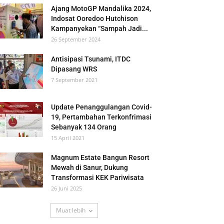
Ajang MotoGP Mandalika 2024,
Indosat Ooredoo Hutchison
Kampanyekan “Sampah Jadi...
26 September 2024
Antisipasi Tsunami, ITDC
Dipasang WRS
7 September 2021
Update Penanggulangan Covid-
19, Pertambahan Terkonfrimasi
Sebanyak 134 Orang
15 April 2021
Magnum Estate Bangun Resort
Mewah di Sanur, Dukung
Transformasi KEK Pariwisata
26 Juni 2025
Muat lebih