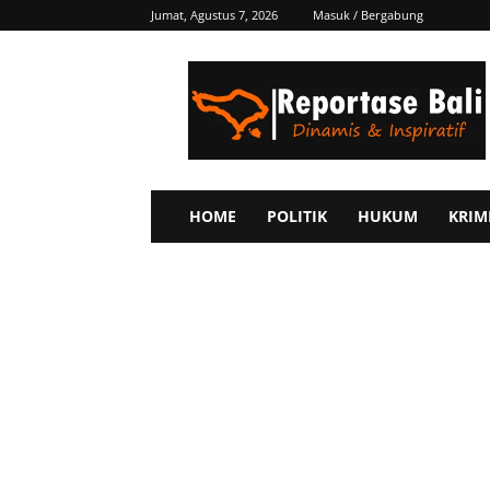
Jumat, Agustus 7, 2026
Masuk / Bergabung
Reportase
Bali
HOME
POLITIK
HUKUM
KRIM