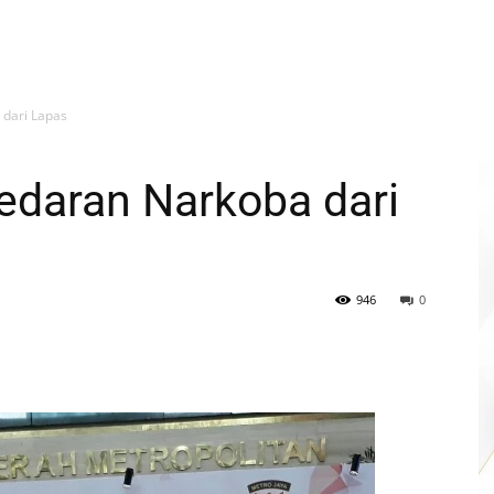
 dari Lapas
edaran Narkoba dari
946
0