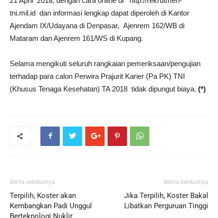
21 April 2018, dengan cara online di http://rekrutmen-
tni.mil.id dan informasi lengkap dapat diperoleh di Kantor
Ajendam IX/Udayana di Denpasar, Ajenrem 162/WB di
Mataram dan Ajenrem 161/WS di Kupang.
Selama mengikuti seluruh rangkaian pemeriksaan/pengujian
terhadap para calon Perwira Prajurit Karier (Pa PK) TNI
(Khusus Tenaga Kesehatan) TA 2018 tidak dipungut biaya.
(*)
Berita sebelumya
Berita berikutnya
Terpilih, Koster akan
Jika Terpilih, Koster Bakal
Kembangkan Padi Unggul
Libatkan Perguruan Tinggi
Berteknologi Nuklir