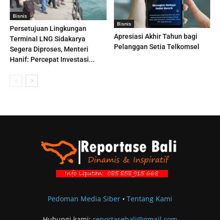
Bisnis
Bisnis
Persetujuan Lingkungan
Apresiasi Akhir Tahun bagi
Terminal LNG Sidakarya
Pelanggan Setia Telkomsel
Segera Diproses, Menteri
Hanif: Percepat Investasi...
Pedoman Media Siber
•
Tentang Kami
Hubungi kami:
reportasebali@gmail.com