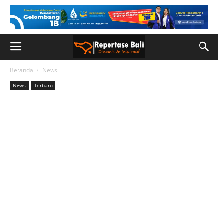
Beranda
News
News
Terbaru