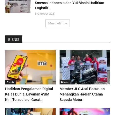
Smesco Indonesia dan YukBisnis Hadirkan
Logistik...
5 Oktober 2021
Muat lebih
BISNIS
Bisnis
Bisnis
Hadirkan Pengalaman Digital
Member JLC Asal Pasuruan
Kelas Dunia, Layanan eSIM
Menangkan Hadiah Utama
Kini Tersedia di Gerai...
Sepeda Motor