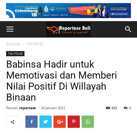
Beranda
TNI POLRI
TNI POLRI
Babinsa Hadir untuk
Memotivasi dan Memberi
Nilai Positif Di Willayah
Binaan
Penulis
reportase
-
24 Januari 2021
692
0