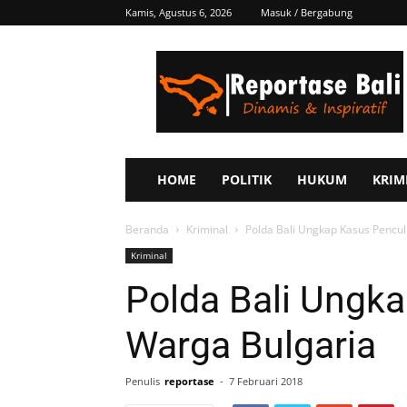
Kamis, Agustus 6, 2026
Masuk / Bergabung
Reportase
Bali
HOME
POLITIK
HUKUM
KRIM
Beranda
Kriminal
Polda Bali Ungkap Kasus Pencul
Kriminal
Polda Bali Ungk
Warga Bulgaria
Penulis
reportase
-
7 Februari 2018