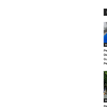
B
Pe
Di
Gu
Pe
B
Pe