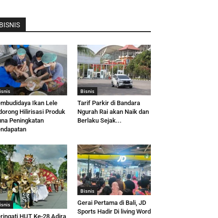
BISNIS
isnis
Bisnis
mbudidaya Ikan Lele
Tarif Parkir di Bandara
dorong Hilirisasi Produk
Ngurah Rai akan Naik dan
na Peningkatan
Berlaku Sejak...
ndapatan
Bisnis
Gerai Pertama di Bali, JD
isnis
Sports Hadir Di living Word
ringati HUT Ke-28 Adira