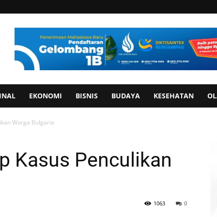
INAL
EKONOMI
BISNIS
BUDAYA
KESEHATAN
OL
ikan Warga Bulgaria
ap Kasus Penculikan
1063
0