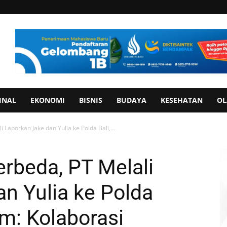
INAL
EKONOMI
BISNIS
BUDAYA
KESEHATAN
OL
 Laporkan Jake dan Yulia ke Polda Bali,...
erbeda, PT Melali
n Yulia ke Polda
m: Kolaborasi