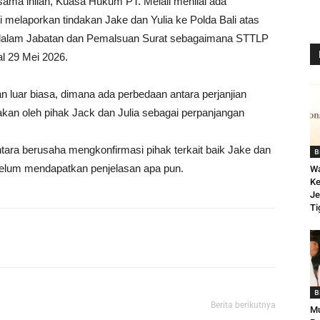
sama inilah, Kuasa Hukum PT. Melali menilai ada
 melaporkan tindakan Jake dan Yulia ke Polda Bali atas
dalam Jabatan dan Pemalsuan Surat sebagaimana STTLP
l 29 Mei 2026.
 luar biasa, dimana ada perbedaan antara perjanjian
akan oleh pihak Jack dan Julia sebagai perpanjangan
ntara berusaha mengkonfirmasi pihak terkait baik Jake dan
B
 belum mendapatkan penjelasan apa pun.
Wa
Ke
Je
Ti
B
Berita berikutnya
Mu