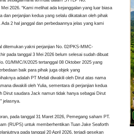
 Mei 2026. “Kami melihat ada kejanggalan yang luar biasa
 dan perjanjian kedua yang selalu dikatakan oleh pihak
. Ada 2 hal janggal dan perbedaannya jelas yang kami
al ditemukan yakni perjanjian No. 02/PKS-MMC-
ir pada tanggal 3 Mei 2026 belum selesai sudah dibuat
 No. 01/MMC/X/2025 tertanggal 08 Oktober 2025 yang
erbedaan baik para pihak juga objek yang
 pihaknya adalah PT Melali diwakili oleh Dirut atas nama
na diwakili oleh Yulia, sementara di perjanjian kedua
h Dirut saudara Jack namun tidak hanya sebagai Dirut
” jelasnya.
agoran, pada tanggal 31 Maret 2026, Pemegang saham PT.
am (RUPS) untuk memberhentikan Tuan Jake Seaforth
lanjutnya pada tanggal 20 April 2026, terjadi gesekan