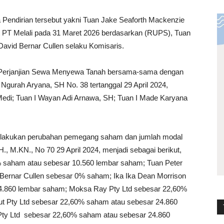
 Pendirian tersebut yakni Tuan Jake Seaforth Mackenzie
rut PT Melali pada 31 Maret 2026 berdasarkan (RUPS), Tuan
David Bernar Cullen selaku Komisaris.
n Perjanjian Sewa Menyewa Tanah bersama-sama dengan
 Ngurah Aryana, SH No. 38 tertanggal 29 April 2024,
edi; Tuan I Wayan Adi Arnawa, SH; Tuan I Made Karyana
melakukan perubahan pemegang saham dan jumlah modal
, M.KN., No 70 29 April 2024, menjadi sebagai berikut,
 saham atau sebesar 10.560 lembar saham; Tuan Peter
Bernar Cullen sebesar 0% saham; Ika Ika Dean Morrison
4.860 lembar saham; Moksa Ray Pty Ltd sebesar 22,60%
t Pty Ltd sebesar 22,60% saham atau sebesar 24.860
ty Ltd sebesar 22,60% saham atau sebesar 24.860