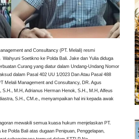
anagement and Consultancy (PT. Melali) resmi
Wahyuni Soetikno ke Polda Bali. Jake dan Yulia diduga
perbuatan Curang yang diatur dalam Undang-Undang Nomor
ksud dalam Pasal 402 UU 1/2023 Dan Atau Pasal 488
PT Melali Management and Consultancy, DR. Agus
n, S.H., M.H, Adrianus Herman Henok, S.H., M.H, Alfeus
udiastra, S.H., CM.e., menyampaikan hal ini kepada awak
tagoran mewakili semua kuasa hukum menjelaskan PT.
ia ke Polda Bali atas dugaan Penipuan, Penggelapan,
rat sebagaimana termuat dalam STTLP No.