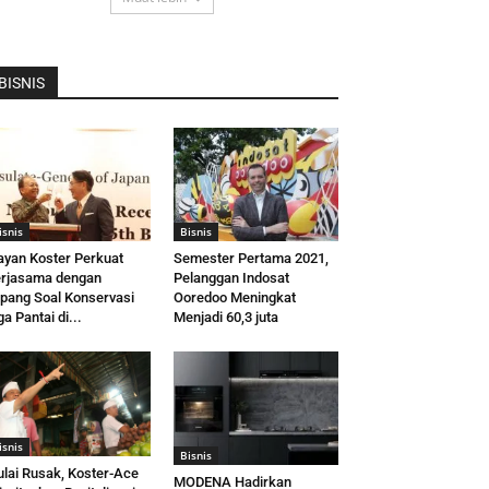
BISNIS
isnis
Bisnis
yan Koster Perkuat
Semester Pertama 2021,
rjasama dengan
Pelanggan Indosat
pang Soal Konservasi
Ooredoo Meningkat
ga Pantai di...
Menjadi 60,3 juta
isnis
Bisnis
lai Rusak, Koster-Ace
MODENA Hadirkan