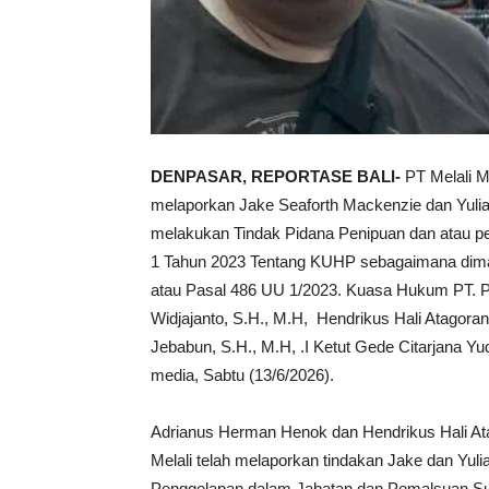
DENPASAR, REPORTASE BALI-
PT Melali M
melaporkan Jake Seaforth Mackenzie dan Yulia 
melakukan Tindak Pidana Penipuan dan atau 
1 Tahun 2023 Tentang KUHP sebagaimana dima
atau Pasal 486 UU 1/2023. Kuasa Hukum PT. 
Widjajanto, S.H., M.H, Hendrikus Hali Atagora
Jebabun, S.H., M.H, .I Ketut Gede Citarjana Y
media, Sabtu (13/6/2026).
Adrianus Herman Henok dan Hendrikus Hali A
Melali telah melaporkan tindakan Jake dan Yul
Penggelapan dalam Jabatan dan Pemalsuan Su