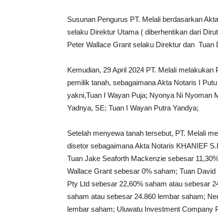
Susunan Pengurus PT. Melali berdasarkan Akta
selaku Direktur Utama ( diberhentikan dari Di
Peter Wallace Grant selaku Direktur dan Tuan 
Kemudian, 29 April 2024 PT. Melali melakuka
pemilik tanah, sebagaimana Akta Notaris I Putu
yakni,Tuan I Wayan Puja; Nyonya Ni Nyoman M
Yadnya, SE; Tuan I Wayan Putra Yandya;
Setelah menyewa tanah tersebut, PT. Melali 
disetor sebagaimana Akta Notaris KHANIEF S.H.
Tuan Jake Seaforth Mackenzie sebesar 11,30%
Wallace Grant sebesar 0% saham; Tuan David 
Pty Ltd sebesar 22,60% saham atau sebesar 2
saham atau sebesar 24.860 lembar saham; Neu
lembar saham; Uluwatu Investment Company P