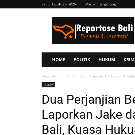
Rabu, Agustus 5, 2026
Masuk / Bergabung
Reportase
Bali
HOME
POLITIK
HUKUM
KRIM
Beranda
Hukum
Dua Perjanjian Berbeda, PT Melali
Hukum
Dua Perjanjian B
Laporkan Jake da
Bali, Kuasa Huku