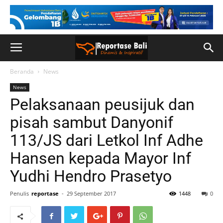
Beranda
News
News
Pelaksanaan peusijuk dan
pisah sambut Danyonif
113/JS dari Letkol Inf Adhe
Hansen kepada Mayor Inf
Yudhi Hendro Prasetyo
Penulis
reportase
-
29 September 2017
1448
0