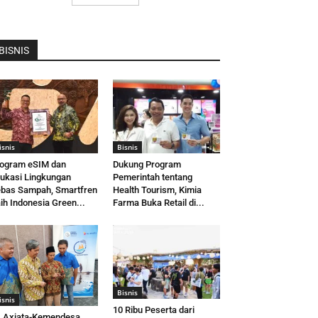
BISNIS
isnis
Bisnis
ogram eSIM dan
Dukung Program
ukasi Lingkungan
Pemerintah tentang
bas Sampah, Smartfren
Health Tourism, Kimia
ih Indonesia Green...
Farma Buka Retail di...
Bisnis
isnis
10 Ribu Peserta dari
 Axiata-Kemendesa