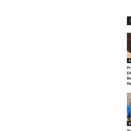
B
Pr
Ed
Be
Ra
B
XL