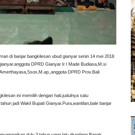
di banjar bangkilesan ubud gianyar senin 14 mei 2018
 gianyar.anggota DPRD Gianyar Ir I Made Budiasa,M.si
 Amerthayasa,Ssos,M.ap,,anggota DPRD Prov.Bali
gkilesan ini memilih dengan hati.judulnya satu
tahun jadi Wakil Bupati Gianyar.Pura,wantilan,bale banjar
nyampaikan dulu 3 tahun yang lalu diundang Bapak