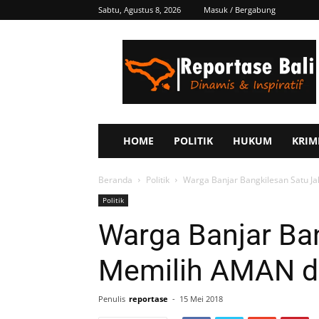
Sabtu, Agustus 8, 2026
Masuk / Bergabung
Reportase
Bali
HOME
POLITIK
HUKUM
KRIM
Beranda
Politik
Warga Banjar Bangkilesan Satu Ja
Politik
Warga Banjar Ban
Memilih AMAN da
Penulis
reportase
-
15 Mei 2018