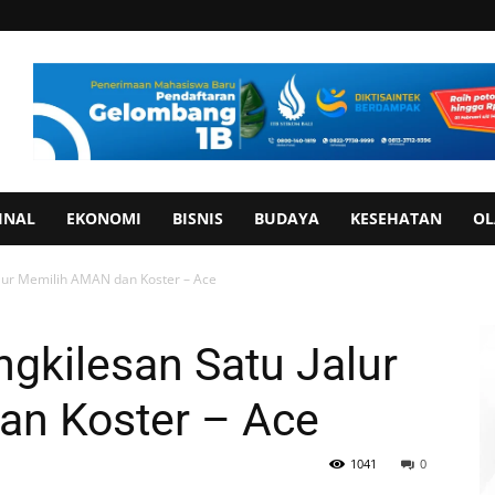
INAL
EKONOMI
BISNIS
BUDAYA
KESEHATAN
OL
lur Memilih AMAN dan Koster – Ace
gkilesan Satu Jalur
n Koster – Ace
1041
0