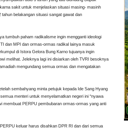
karna sakit untuk menjelaskan situasi masing- masinh
 2 tahun belakangan situasi sangat gawat dan
a tumbuh paham radikalisme ingin mengganti ideologi
 HTI dan MPI dan ormas-ormas radikal lainya masuk
pul di Istora Gelora Bung Karno tujuanya ingin
wi melihat. Jeleknya lagi ini disiarkan oleh TVRI besoknya
uhamadiah mengundang semua ormas dan mengatakan
n setelah sembahyang minta petujuk kepada Ide Sang Hyang
 semua menteri untuk menyelamatkan negeri ini “nyawa
okowi membuat PERPU pembubaran ormas-ormas yang anti
PERPU keluar harus disahkan DPR RI dan dari semua