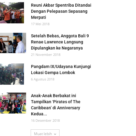
Reuni Akbar Spentriba Ditandai
Dengan Pelepasan Sepasang
Merpati
17 Mei 2018
Setelah Bebas, Anggota Bali 9
Renae Lawrence Langsung
Dipulangkan ke Negaranya
21 November 2018
Pangdam IX/Udayana Kunjungi
Lokasi Gempa Lombok
6 Agustus 2018
Anak-Anak Berbakat ini
Tampilkan ‘Pirates of The
Caribbean’ di Anniversary
Kedua...
16 Desember 2018
Muat lebih