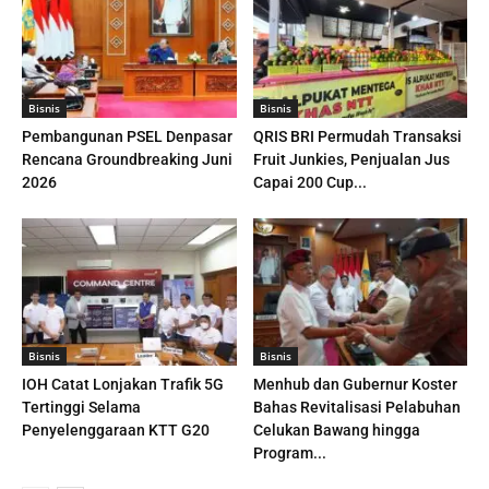
Bisnis
Bisnis
Pembangunan PSEL Denpasar
QRIS BRI Permudah Transaksi
Rencana Groundbreaking Juni
Fruit Junkies, Penjualan Jus
2026
Capai 200 Cup...
Bisnis
Bisnis
IOH Catat Lonjakan Trafik 5G
Menhub dan Gubernur Koster
Tertinggi Selama
Bahas Revitalisasi Pelabuhan
Penyelenggaraan KTT G20
Celukan Bawang hingga
Program...