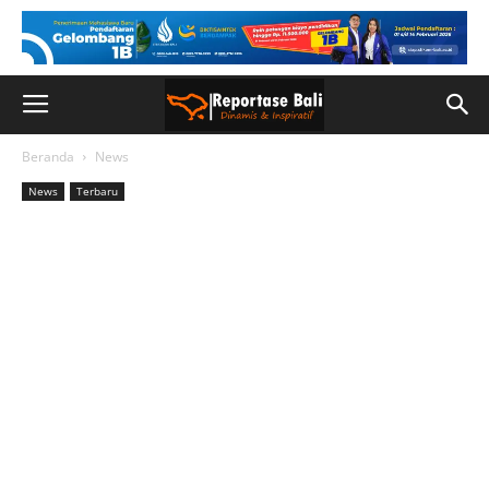
Beranda
News
News
Terbaru