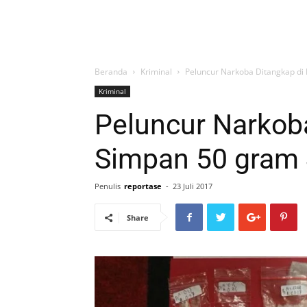
Beranda
Kriminal
Peluncur Narkoba Ditangkap di
Kriminal
Peluncur Narkob
Simpan 50 gram
Penulis
reportase
-
23 Juli 2017
Share