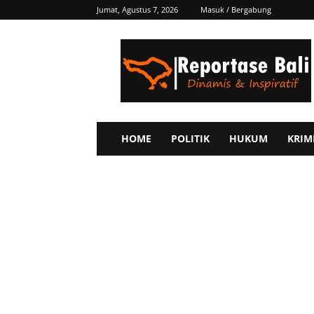
Jumat, Agustus 7, 2026
Masuk / Bergabung
Reportase
Bali
HOME
POLITIK
HUKUM
KRIM