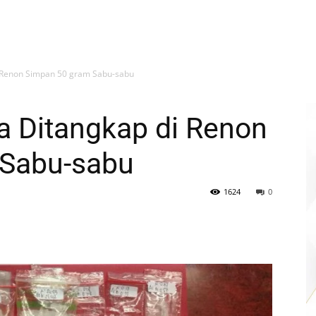
 Renon Simpan 50 gram Sabu-sabu
a Ditangkap di Renon
 Sabu-sabu
1624
0